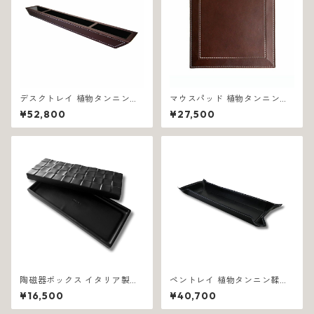
デスクトレイ 植物タンニン鞣
マウスパッド 植物タンニン鞣
し革 イタリア製 ブラウン エン
し革 イタリア製 ブラウン エン
¥52,800
¥27,500
リコ 1053
リコ 1319
陶磁器ボックス イタリア製ハ
ペントレイ 植物タンニン鞣し
ンドクラフト スリム型収納 ブ
革 イタリア製 ブラック ジアー
¥16,500
¥40,700
ラック 1125
ノ 1058