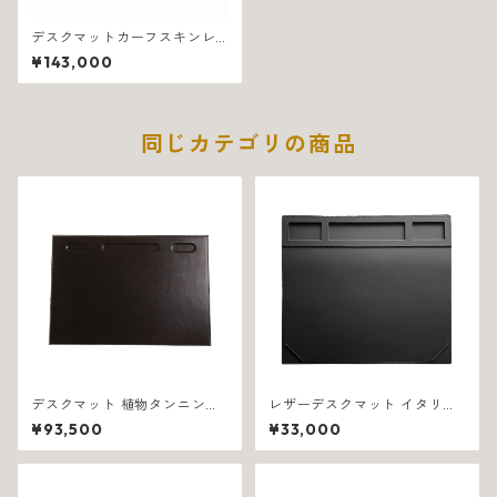
デスクマットカーフスキンレ
ザー イタリア製 ブラック フィ
¥143,000
ル 1326
同じカテゴリの商品
デスクマット 植物タンニン鞣
レザーデスクマット イタリア
し革 イタリア製 ブラック ワン
製 ゴムバンド/収納トレイ付き
¥93,500
¥33,000
1047
ブラック 1205