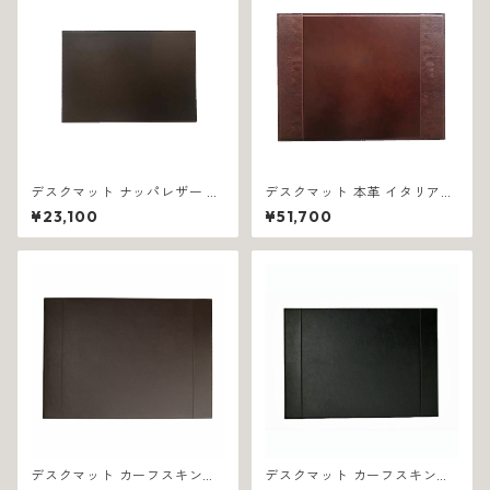
デスクマット ナッパレザー イ
デスクマット 本革 イタリア製
タリア製 ブラウン ミディアム
ブラウン リザード調 テーベ 12
¥23,100
¥51,700
スムーズ 1232
80
デスクマット カーフスキンレ
デスクマット カーフスキンレ