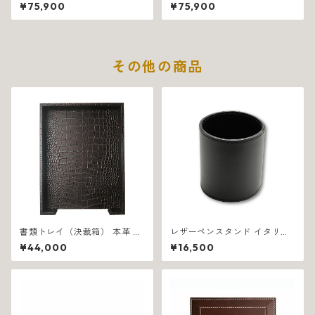
ザー イタリア製 ポケット付き
ザー イタリア製 ポケット付き
¥75,900
¥75,900
ブラウン ダグラス 1327
ブラック ダグラス 1328
その他の商品
書類トレイ（決裁箱） 本革 ク
レザーペンスタンド イタリア
ロコダイル調 イタリア製 ブラ
製 ブラック 業務用 プレイン 1
¥44,000
¥16,500
ウン フロリダ 1312
202