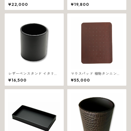
製 モノトーン ムーンライト 12
ンドクラフト スクエア ホワイ
¥22,000
¥19,800
36
ト 1138
レザーペンスタンド イタリア
マウスパッド 植物タンニン鞣
製 ブラック 業務用 プレイン 1
し革 イタリア製 ブラウン エス
¥16,500
¥55,000
202
テーゾ 1317