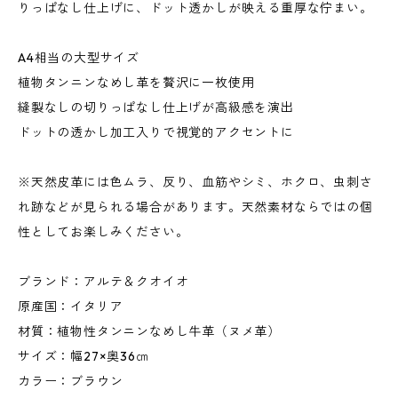
りっぱなし仕上げに、ドット透かしが映える重厚な佇まい。
A4相当の大型サイズ
植物タンニンなめし革を贅沢に一枚使用
縫製なしの切りっぱなし仕上げが高級感を演出
ドットの透かし加工入りで視覚的アクセントに
※天然皮革には色ムラ、反り、血筋やシミ、ホクロ、虫刺さ
れ跡などが見られる場合があります。天然素材ならではの個
性としてお楽しみください。
ブランド：アルテ＆クオイオ
原産国：イタリア
材質：植物性タンニンなめし牛革（ヌメ革）
サイズ：幅27×奥36㎝
カラー：ブラウン