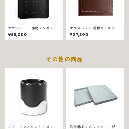
マウスパッド 植物タンニン鞣
マウスパッド 植物タンニン鞣
し革 イタリア製 ブラック エス
し革 イタリア製 ブラウン エン
¥55,000
¥27,500
テーゾ 1318
リコ 1319
その他の商品
レザーペンスタンド イタリア
陶磁器ボックス イタリア製ハ