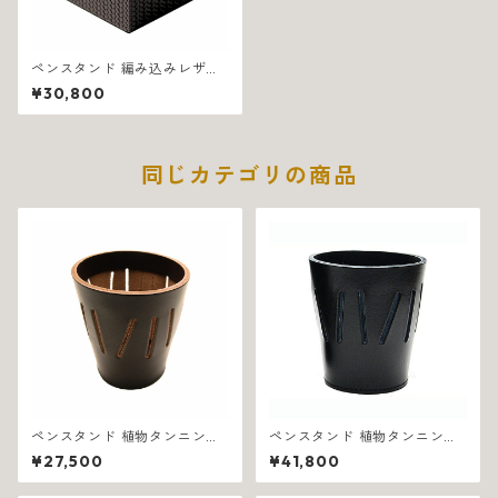
ペンスタンド 編み込みレザー
イタリア製 ブラウン フィレン
¥30,800
ツェ 1306
同じカテゴリの商品
ペンスタンド 植物タンニン鞣
ペンスタンド 植物タンニン鞣
し革 イタリア製 ブラウン リー
し革 イタリア製 ブラック リー
¥27,500
¥41,800
ネア 1078
ネア 1079