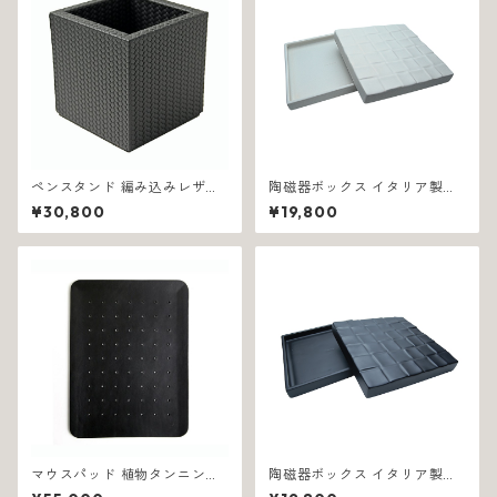
ペンスタンド 編み込みレザー
陶磁器ボックス イタリア製ハ
イタリア製 ブラック フィレン
ンドクラフト スクエア ホワイ
¥30,800
¥19,800
ツェ 1305
ト 1138
マウスパッド 植物タンニン鞣
陶磁器ボックス イタリア製ハ
し革 イタリア製 ブラック エス
ンドクラフト スクエア型収納