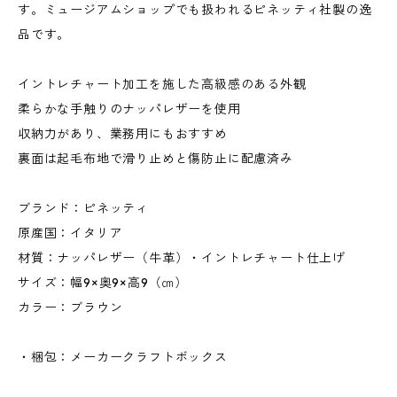
す。ミュージアムショップでも扱われるピネッティ社製の逸
品です。
イントレチャート加工を施した高級感のある外観
柔らかな手触りのナッパレザーを使用
収納力があり、業務用にもおすすめ
裏面は起毛布地で滑り止めと傷防止に配慮済み
ブランド：ピネッティ
原産国：イタリア
材質：ナッパレザー（牛革）・イントレチャート仕上げ
サイズ：幅9×奥9×高9（㎝）
カラー：ブラウン
・梱包：メーカークラフトボックス