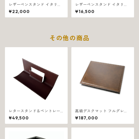
レザーペンスタンド イタリア
レザーペンスタンド イタリア
製 ブラウン 業務用 クロコダイ
製 ブラック 業務用 プレイン 1
¥22,000
¥16,500
ル 1201
202
その他の商品
レタースタンド＆ペントレー
高級デスクマット フルグレイ
植物タンニン鞣し革 イタリア
ンレザー イタリア製 ブラウン
¥49,500
¥187,000
製 ブラウン モンテフェルトロ
アンドリュー 1329
1020