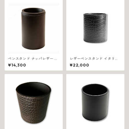
ペンスタンド ナッパレザー イ
レザーペンスタンド イタリア
タリア製 ブラウン スムーズ 11
製 ブラック 業務用 クロコダイ
¥14,300
¥22,000
97
ル 1200