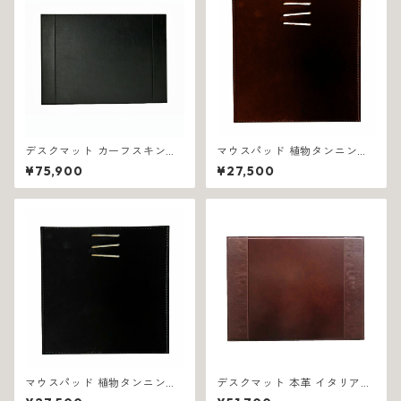
デスクマット カーフスキンレ
マウスパッド 植物タンニン鞣
ザー イタリア製 ポケット付き
し革 イタリア製 ブラウン リー
¥75,900
¥27,500
ブラック ダグラス 1328
ネア 1076
マウスパッド 植物タンニン鞣
デスクマット 本革 イタリア製
し革 イタリア製 ブラック リー
ブラウン リザード調 テーベ 12