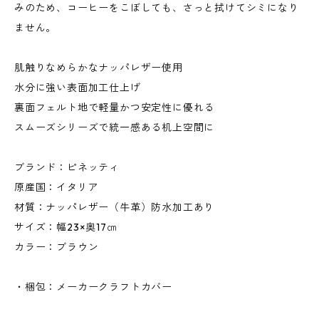
みのため、コーヒーをこぼしても、さっと拭けてシミになり
ません。
肌触りなめらかなナッパレザー使用
水分に強い表面加工仕上げ
裏面フェルト地で軽量かつ安定性に優れる
スムーズシリーズで統一感ある机上空間に
ブランド：ピネッティ
原産国：イタリア
材質：ナッパレザー（牛革）防水加工あり
サイズ：幅23×奥17㎝
カラー：ブラウン
・梱包：メーカークラフトカバー