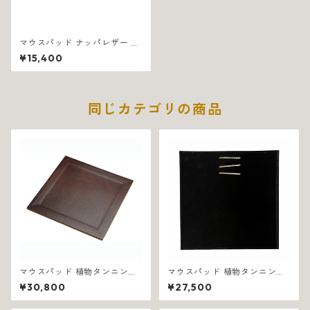
マウスパッド ナッパレザー イ
タリア製 ブラウン スムーズ 12
¥15,400
45
同じカテゴリの商品
マウスパッド 植物タンニン鞣
マウスパッド 植物タンニン鞣
し革 イタリア製 ブラウン ノー
し革 イタリア製 ブラック リー
¥30,800
¥27,500
チェッタ 1092
ネア 1077