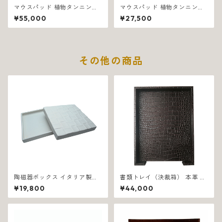
マウスパッド 植物タンニン鞣
マウスパッド 植物タンニン鞣
し革 イタリア製 ブラック エス
し革 イタリア製 ブラウン エン
¥55,000
¥27,500
テーゾ 1318
リコ 1319
その他の商品
陶磁器ボックス イタリア製ハ
書類トレイ（決裁箱） 本革 ク
ンドクラフト スクエア ホワイ
ロコダイル調 イタリア製 ブラ
¥19,800
¥44,000
ト 1138
ウン フロリダ 1312