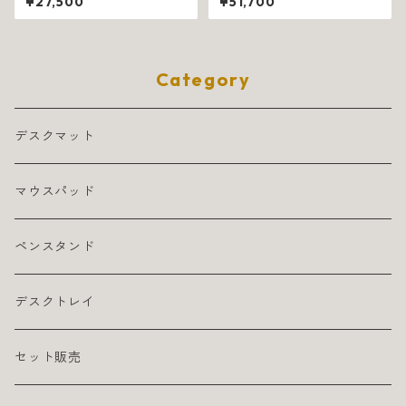
¥27,500
¥51,700
ネア 1077
80
Category
デスクマット
マウスパッド
ペンスタンド
デスクトレイ
セット販売